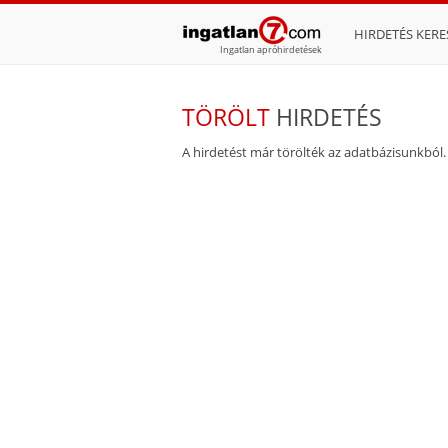
HIRDETÉS KERE
Ingatlan apróhirdetések
TÖRÖLT
HIRDETÉS
A hirdetést már törölték az adatbázisunkból.