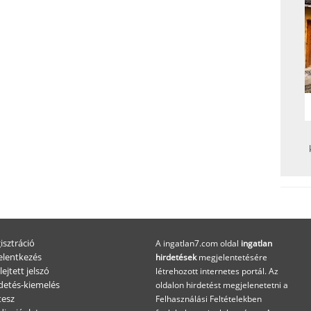
isztráció
A ingatlan7.com oldal
ingatlan
elentkezés
hirdetések
megjelentetésére
lejtett jelszó
létrehozott internetes portál. Az
detés-kiemelés
oldalon hirdetést megjelenetetni a
esz
Felhasználási Feltételekben