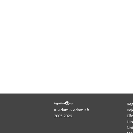
Reg
© Adam & Adam Kft.
Bej
2005-2026.
Elfe
Hir
Not