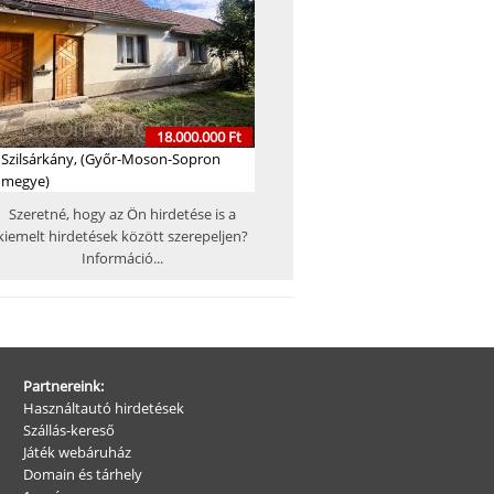
18.000.000 Ft
Szilsárkány, (Győr-Moson-Sopron
megye)
Szeretné, hogy az Ön hirdetése is a
kiemelt hirdetések között szerepeljen?
Információ...
Partnereink:
Használtautó hirdetések
Szállás-kereső
Játék webáruház
Domain és tárhely