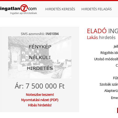
HIRDETÉS KERESÉS
HIRDETÉS FELADÁS
Ingatlan apróhirdetések
ELADÓ
IN
SMS azonosító:
IN61094
Lakás
hirdetés
Jel
Rögzítés id
Utolsó módosít
C
Fűt
Ár: 7 500 000 Ft
Szobák szá
Alapterül
Noteszbe teszem!
Emel
Nyomtatási nézet (PDF)
Hibás hirdetés!