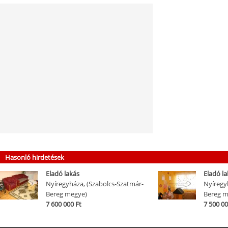
Hasonló hirdetések
Eladó lakás
Eladó la
Nyíregyháza, (Szabolcs-Szatmár-
Nyíregy
Bereg megye)
Bereg m
7 600 000 Ft
7 500 00