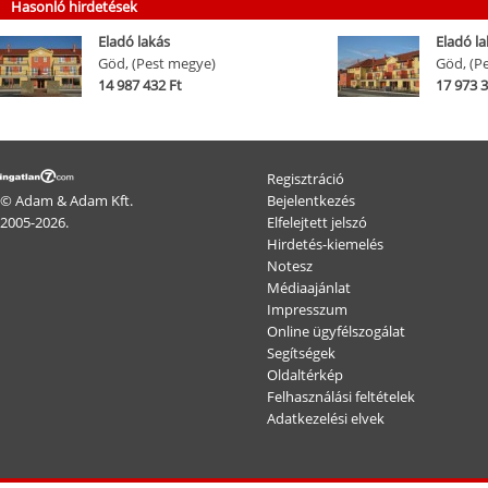
Hasonló hirdetések
Eladó lakás
Eladó la
Göd, (Pest megye)
Göd, (P
14 987 432 Ft
17 973 3
Regisztráció
© Adam & Adam Kft.
Bejelentkezés
2005-2026.
Elfelejtett jelszó
Hirdetés-kiemelés
Notesz
Médiaajánlat
Impresszum
Online ügyfélszogálat
Segítségek
Oldaltérkép
Felhasználási feltételek
Adatkezelési elvek