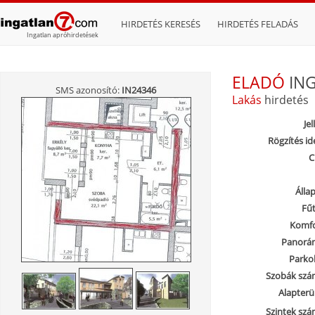
HIRDETÉS KERESÉS
HIRDETÉS FELADÁS
Ingatlan apróhirdetések
ELADÓ
IN
SMS azonosító:
IN24346
Lakás
hirdetés
Jel
Rögzítés id
C
Álla
Fűt
Komfo
Panorá
Parkol
Szobák szá
Alapterül
Szintek szá