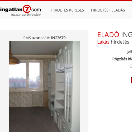
HIRDETÉS KERESÉS
HIRDETÉS FELADÁS
Ingatlan apróhirdetések
ELADÓ
IN
SMS azonosító:
IN23679
Lakás
hirdetés
Jel
Rögzítés id
C