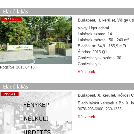
Eladó lakás
IN77288
Budapest, II. kerület, Völgy ut
Völgy Liget adatai
Lakások száma: 14
Lakások méretei: 50 - 240 m²
Eladási ár: 34,9 - 185,9 mFt
Átadás: 2013 Q1
Garázshelyek száma: 30
Garázshelyek ...
Rögzítve: 2013.04.10.
Részletek...
Eladó lakás
IN5541
Budapest, X. kerület, Kőrösi C
Eladó lakást keresek a Bp. X. ke
0670-206-6900, 260-1333.
Részletek...