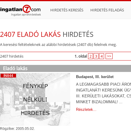
HIRDETÉS KERESÉS
HIRDETÉS FELADÁS
Ingatlan apróhirdetések
2407 ELADÓ LAKÁS
HIRDETÉS
A keresési feltételeknek az alábbi hirdetések (2407 db) felelnek meg.
2407 hirdetés
1. oldal
2
3
4
>>
Eladó lakás
IN844
Budapest, III. kerület
A LEGMAGASABB PIACI ÁRO
INGATLANÁT! KERESÜNK ÜG
III. KERÜLETI LAKÁSOKAT, 
MINKET BIZALOMMAL! ...
Részletek...
Rögzítve: 2005.05.02.