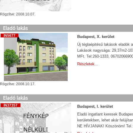
Rögzítve: 2008.10.07.
Eladó lakás
IN5677
Budapest, X. kerület
Új téglaépitésű lakások eladók a 
Lakások nagysága: 29,37m2-103
MFt. Tel:260-1333, 06702066900 
Részletek...
Rögzítve: 2008.10.17.
Eladó lakás
IN37357
Budapest, I. kerület
Eladó ingatlant keresek Budapeste
kerületekben, lehet akár felú
NE HÍVJANAK! Köszönöm! Tel.: 