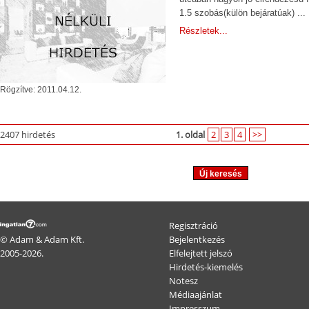
1.5 szobás(külön bejáratúak) ...
Részletek...
Rögzítve: 2011.04.12.
2407 hirdetés
1. oldal
2
3
4
>>
Regisztráció
© Adam & Adam Kft.
Bejelentkezés
2005-2026.
Elfelejtett jelszó
Hirdetés-kiemelés
Notesz
Médiaajánlat
Impresszum