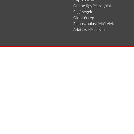
Online ügyfélszogálat
Segítségek
Oldaltérkép
Felhasználási feltételek
Adatkezelési elvek