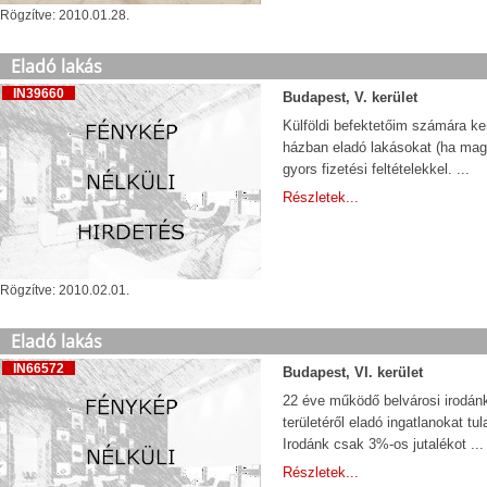
Rögzítve: 2010.01.28.
Eladó lakás
IN39660
Budapest, V. kerület
Külföldi befektetőim számára ker
házban eladó lakásokat (ha magas
gyors fizetési feltételekkel. ...
Részletek...
Rögzítve: 2010.02.01.
Eladó lakás
IN66572
Budapest, VI. kerület
22 éve működő belvárosi irodán
területéről eladó ingatlanokat tu
Irodánk csak 3%-os jutalékot ...
Részletek...