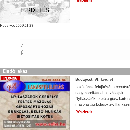
Részletek...
Rögzítve: 2009.11.28.
Eladó lakás
IN39496
Budapest, VI. kerület
Lakásának felújítását a bontástól
nagytakarítással- is vállaljuk.
Nyílászárók cseréje,gipszkarton
mázolás,burkolás,víz-villanyszer
Részletek...