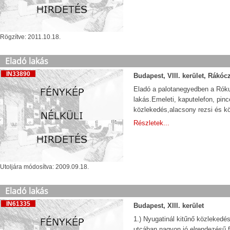
Rögzítve: 2011.10.18.
Eladó lakás
IN33890
Budapest, VIII. kerület, Rákócz
Eladó a palotanegyedben a Róku
lakás.Emeleti, kaputelefon, pince
közlekedés,alacsony rezsi és k
Részletek...
Utoljára módosítva: 2009.09.18.
Eladó lakás
IN61335
Budapest, XIII. kerület
1.) Nyugatinál kitűnő közlekedé
utcában nagyon jó elrendezésű fr