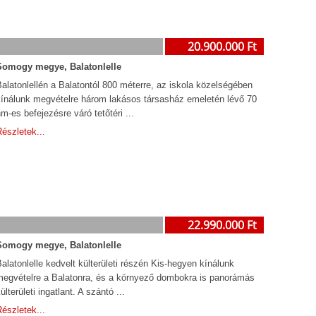
20.900.000 Ft
Somogy megye, Balatonlelle
alatonlellén a Balatontól 800 méterre, az iskola közelségében
kínálunk megvételre három lakásos társasház emeletén lévő 70
m-es befejezésre váró tetőtéri ...
észletek...
22.990.000 Ft
Somogy megye, Balatonlelle
alatonlelle kedvelt külterületi részén Kis-hegyen kínálunk
megvételre a Balatonra, és a környező dombokra is panorámás
ülterületi ingatlant. A szántó ...
észletek...