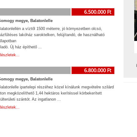
6.500.000 Ft
Somogy megye, Balatonlelle
alatonlellén a víztől 1500 méterre, jó környezetben olcsó,
ázfűtéses lakóház saroktelken, felújítandó, de használható
llapotban
ladó. Új ház építhető ...
észletek...
6.800.000 Ft
Somogy megye, Balatonlelle
alatonlelle ipartelepi részéhez közel kínálunk megvételre szilárd
ton megközelíthető 1,44 hektáros kerítéssel körbekerített
ülterületi szántót. Az ingatlanon ...
észletek...