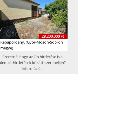
28.200.000 Ft
Rábapordány, (Győr-Moson-Sopron
megye)
Szeretné, hogy az Ön hirdetése is a
kiemelt hirdetések között szerepeljen?
Információ...