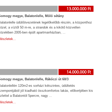
13.000.000 Ft
Somogy megye, Balatonlelle, Móló sétány
Balatonlelle üdülőövezetének legelőkelőbb részén, a központhoz
özel, a víztől 50 m-re, a strandok és a kikötő közvetlen
közelében 2005-ben épült apartmanházban, ...
észletek...
14.000.000 Ft
Somogy megye, Balatonlelle, Rákóczi út 60/3
alatonlellén 120m2-es sorházi kétszintes, üdültetés
zempontjából jól kiadható összkomfortos lakás, előkertjében kis
zlettel a Balatontól 5percre, nagy ...
észletek...