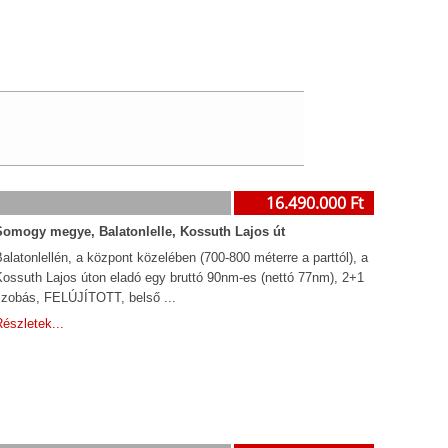
16.490.000 Ft
Somogy megye, Balatonlelle, Kossuth Lajos út
alatonlellén, a központ közelében (700-800 méterre a parttól), a
Kossuth Lajos úton eladó egy bruttó 90nm-es (nettó 77nm), 2+1
szobás, FELÚJÍTOTT, belső ...
észletek...