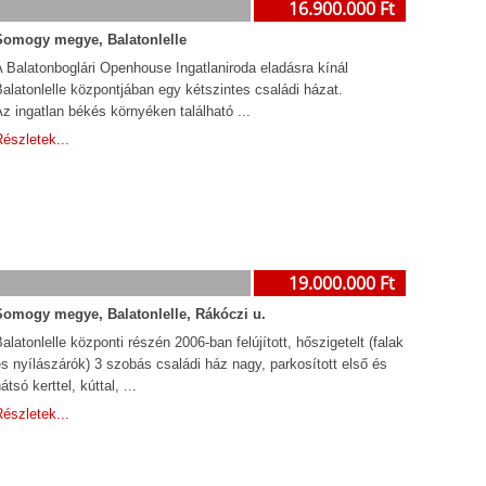
16.900.000 Ft
Somogy megye, Balatonlelle
 Balatonboglári Openhouse Ingatlaniroda eladásra kínál
alatonlelle központjában egy kétszintes családi házat.
z ingatlan békés környéken található ...
észletek...
19.000.000 Ft
Somogy megye, Balatonlelle, Rákóczi u.
alatonlelle központi részén 2006-ban felújított, hőszigetelt (falak
s nyílászárók) 3 szobás családi ház nagy, parkosított első és
átsó kerttel, kúttal, ...
észletek...