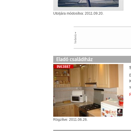
Utoljára módosítva: 2011.09.20.
Eladó családiház
IN63887
B
R
Rögzítve: 2011.06.26.