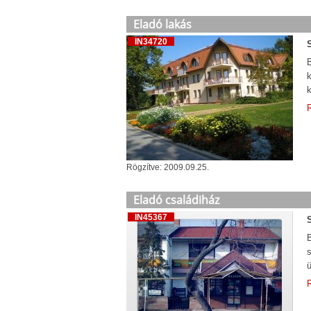
Eladó lakás
IN34720
k
R
Rögzítve: 2009.09.25.
Eladó családiház
IN45367
B
s
ü
R