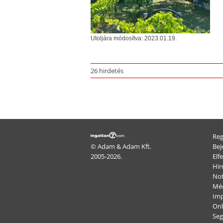
Utoljára módosítva: 2023.01.19.
26 hirdetés
Reg
© Adam & Adam Kft.
Bej
2005-2026.
Elfe
Hir
Not
Méd
Im
Onl
Seg