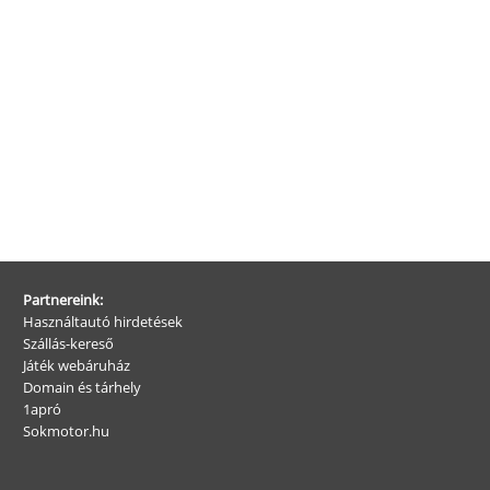
Partnereink:
Használtautó hirdetések
Szállás-kereső
Játék webáruház
Domain és tárhely
1apró
Sokmotor.hu