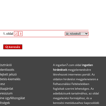
1. oldal
2
3
isztráció
A ingatlan7.com oldal
ingatlan
elentkezés
hirdetések
megjelentetésére
lejtett jelszó
létrehozott internetes portál. Az
detés-kiemelés
oldalon hirdetést megjelenetetni a
esz
Felhasználási Feltételekben
iaajánlat
foglaltak szerint lehetséges. Az
presszum
adatbázisunk tartalmához, az oldal
ine ügyfélszogálat
megjelenési formájához, és a
ítségek
keresési metódusaihoz kapcsolódó