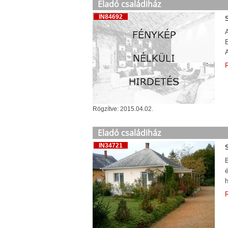
Eladó családiház
IN84692
A
B
A
R
Rögzítve: 2015.04.02.
Eladó családiház
IN34721
B
é
h
R