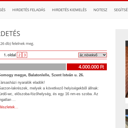
SÉS
HIRDETÉS FELADÁS
HIRDETÉS KIEMELÉS
NOTESZ
SEGÍTS
RDETÉS
(26 db) felelnek meg.
1. oldal
2
3
4.000.000 Ft
Somogy megye, Balatonlelle, Szent István u. 26.
Társasházi nyaralók eladók!
Garzon-lakrészek, melyek a következő helyiségekből állnak:
fürdő-wc, előszoba-fözőhelység, és egy 16 nm-es szoba. Az
ngatlan ...
észletek...