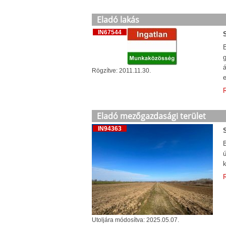
Eladó lakás
IN67544
B
g
á
Rögzítve: 2011.11.30.
e
R
Eladó mezőgazdasági terület
IN94363
B
ú
k
R
Utoljára módosítva: 2025.05.07.