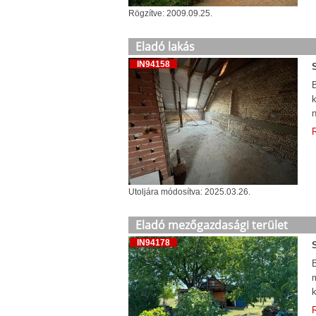
Rögzítve: 2009.09.25.
Eladó lakás
IN94158
B
n
R
Utoljára módosítva: 2025.03.26.
Eladó mezőgazdasági terület
IN94178
B
k
R