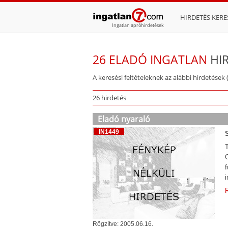
HIRDETÉS KERE
Ingatlan apróhirdetések
26 ELADÓ INGATLAN
HI
A keresési feltételeknek az alábbi hirdetések 
26 hirdetés
Eladó nyaraló
IN1449
i
R
Rögzítve: 2005.06.16.