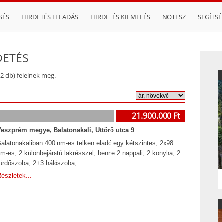
SÉS
HIRDETÉS FELADÁS
HIRDETÉS KIEMELÉS
NOTESZ
SEGÍTS
DETÉS
(2 db) felelnek meg.
21.900.000 Ft
Veszprém megye, Balatonakali, Uttörő utca 9
Balatonakaliban 400 nm-es telken eladó egy kétszintes, 2x98
m-es, 2 különbejáratú lakrésszel, benne 2 nappali, 2 konyha, 2
ürdőszoba, 2+3 hálószoba, ...
észletek...