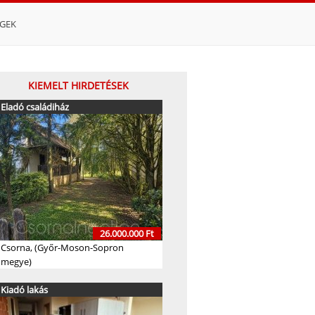
ÉGEK
KIEMELT HIRDETÉSEK
Eladó családiház
26.000.000 Ft
Csorna, (Győr-Moson-Sopron
megye)
Kiadó lakás