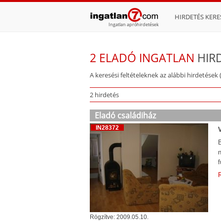
HIRDETÉS KERE
Ingatlan apróhirdetések
2 ELADÓ INGATLAN
HIR
A keresési feltételeknek az alábbi hirdetések 
2 hirdetés
Eladó családiház
IN28372
n
f
R
Rögzítve: 2009.05.10.