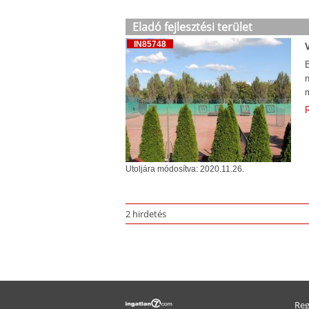
Eladó fejlesztési terület
IN85748
m
R
Utoljára módosítva: 2020.11.26.
2 hirdetés
Reg