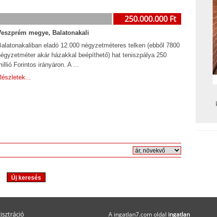
250.000.000 Ft
Veszprém megye, Balatonakali
Balatonakaliban eladó 12.000 négyzetméteres telken (ebből 7800
négyzetméter akár házakkal beépíthető) hat teniszpálya 250
illió Forintos irányáron. A ...
észletek...
isztráció
A ingatlan7.com oldal
ingatlan